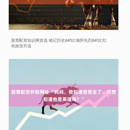
股票配资知识网首选 铭记历史&#32;缅怀先烈&#32;红
色旅游升温